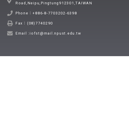
Road,Neipu,Pingtung912301,TAIWAN
Phone：+886-8-7703202-6398
Fax：(08)7740290
Email :iofst@mail.npust.edu.tw