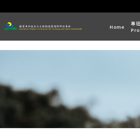
專
Home
Pr