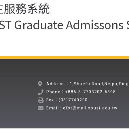
生服務系統
ST Graduate Admissons 
Address：1,Shuefu Road,Neipu,Pin
Phone：+886-8-7703202-6398
Fax：(08)7740290
Email :iofst@mail.npust.edu.tw