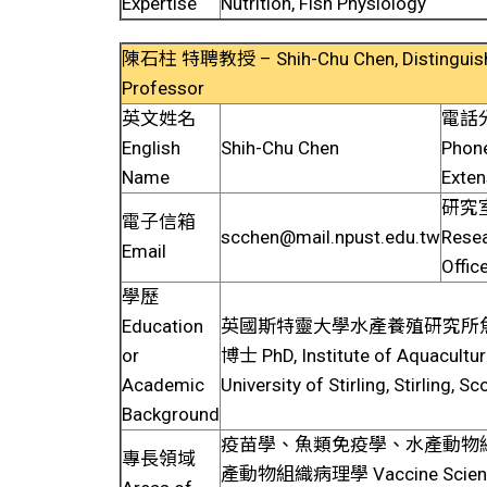
Expertise
Nutrition, Fish Physiology
陳石柱 特聘教授 – Shih-Chu Chen, Distinguis
Professor
英文姓名
電話
English
Shih-Chu Chen
Phon
Name
Exten
研究
電子信箱
scchen@mail.npust.edu.tw
Rese
Email
Offic
學歷
Education
英國斯特靈大學水產養殖研究所
or
博士 PhD, Institute of Aquacultur
Academic
University of Stirling, Stirling, S
Background
疫苗學、魚類免疫學、水產動物
專長領域
產動物組織病理學 Vaccine Science