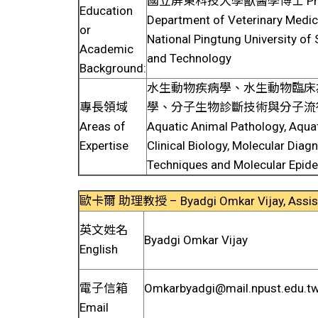
國立屏東科技大學獸醫學博士 Ph.
Education
Department of Veterinary Medic
or
National Pingtung University of
Academic
and Technology
Background:
水生動物疾病學、水生動物臨床
專長領域
學、分子生物診斷技術與分子流
Areas of
Aquatic Animal Pathology, Aqua
Expertise
Clinical Biology, Molecular Diag
Techniques and Molecular Epid
歐卡爾 助理教授 – Byadgi Omkar Vijay, Assist
英文姓名
Byadgi Omkar Vijay
English
電子信箱
Omkarbyadgi@mail.npust.edu.t
Email