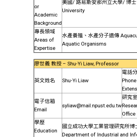
美國/ 路易斯安那州立大學/ 博士 PhD, 
or
University
Academic
Background
專長領域
水產養殖、水產分子遺傳 Aquaculture,
Areas of
Aquatic Organisms
Expertise
廖世義 教授 – Shu-Yi Liaw, Professor
電話
英文姓名
Shu-Yi Liaw
Phone
Extens
研究
電子信箱
syliaw@mail.npust.edu.tw
Resea
Email
Office
學歷
國立成功大學工業管理研究所博士 
Education
Department of Industrial and In