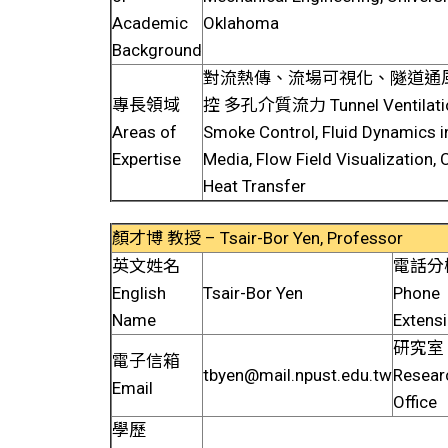
Academic
Oklahoma
Background
對流熱傳、流場可視化、隧道通
專長領域
控 多孔介質流力 Tunnel Ventilation
Areas of
Smoke Control, Fluid Dynamics i
Expertise
Media, Flow Field Visualization,
Heat Transfer
顏才博 教授 – Tsair-Bor Yen, Professor
英文姓名
電話分
English
Tsair-Bor Yen
Phone
Name
Extens
研究室
電子信箱
tbyen@mail.npust.edu.tw
Resear
Email
Office
學歷