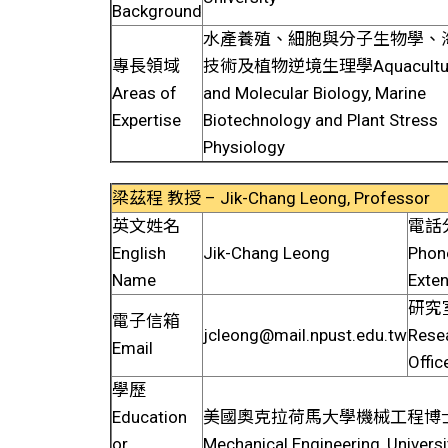
Background
水產養殖、細胞與分子生物學、
專長領域
技術及植物逆境生理學
Aquacultur
Areas of
and Molecular Biology, Marine
Expertise
Biotechnology and Plant Stress
Physiology
梁茲程 教授 – Jik-Chang Leong, Professor
英文姓名
電話
English
Jik-Chang Leong
Phon
Name
Exte
研究
電子信箱
jcleong@mail.npust.edu.tw
Rese
Email
Offic
學歷
Education
美國奧克拉荷馬大學機械工程博士 
or
Mechanical Engineering, Universi