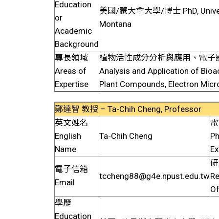
Education
美國/蒙大拿大學/博士 PhD, Univers
or
Montana
Academic
Background
專長領域
植物活性成分分析與應用、電子
Areas of
Analysis and Application of Bioa
Expertise
Plant Compounds, Electron Mic
鄭達智 教授 – Ta-Chih Cheng, Professor
英文姓名
電
English
Ta-Chih Cheng
P
Name
Ex
研
電子信箱
tccheng88@g4e.npust.edu.tw
Re
Email
Of
學歷
Education