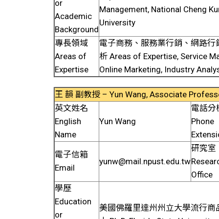
or
Management, National Cheng K
Academic
University
Background
專長領域
電子商務、服務業行銷、網路行
Areas of
析 Areas of Expertise, Service Ma
Expertise
Online Marketing, Industry Analy
王 韻 副教授 – Yun Wang, Associate Profess
英文姓名
電話分
English
Yun Wang
Phone
Name
Extensi
研究室
電子信箱
yunw@mail.npust.edu.tw
Resear
Email
Office
學歷
Education
美國佛羅里達州州立大學流行商
or