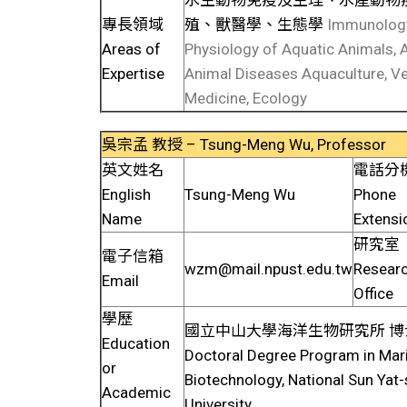
專長領域
殖、獸醫學、生態學
Immunolog
Areas of
Physiology of Aquatic Animals, 
Expertise
Animal Diseases Aquaculture, Ve
Medicine, Ecology
吳宗孟 教授 – Tsung-Meng Wu, Professor
英文姓名
電話分
English
Tsung-Meng
Wu
Phone
Name
Extensi
研究室
電子信箱
wzm@mail.npust.edu.tw
Resear
Email
Office
學歷
國立中山大學海洋生物研究所 博士 
Education
Doctoral Degree Program in Mar
or
Biotechnology, National Sun Yat
Academic
University