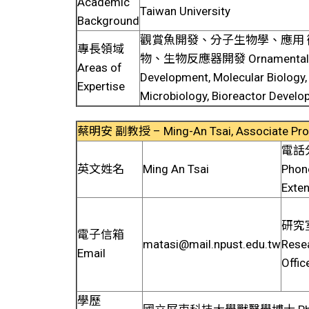
Academic
Taiwan University
Background
觀賞魚開發、分子生物學、應用 
專長領域
物、生物反應器開發 Ornamental 
Areas of
Development, Molecular Biology,
Expertise
Microbiology, Bioreactor Devel
蔡明安 副教授 – Ming-An Tsai, Associate Pro
電話
英文姓名
Ming An Tsai
Phon
Exte
研究
電子信箱
matasi@mail.npust.edu.tw
Rese
Email
Offic
學歷