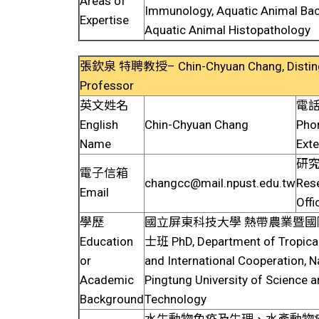
Areas of
Immunology, Aquatic Animal Bact
Expertise
Aquatic Animal Histopathology
張欽泉 特聘教授– Chin-Chyuan Chang, Distin
Professor
英文姓名
電
English
Chin-Chyuan Chang
Pho
Name
Ext
研
電子信箱
changcc@mail.npust.edu.tw
Res
Email
Offi
學歷
國立屏東科技大學 熱帶農業暨
Education
士班 PhD, Department of Tropical
or
and International Cooperation, N
Academic
Pingtung University of Science 
Background
Technology
水生動物免疫及生理、水產動物