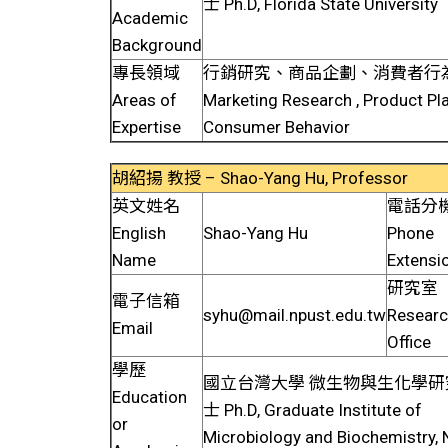
士 Ph.D, Florida State University
Academic
Background
專長領域
行銷研究、商品企劃、消費者行
Areas of
Marketing Research , Product Pl
Expertise
Consumer Behavior
胡紹揚 教授 – Shao-Yang Hu, Professor
英文姓名
電話分
English
Shao-Yang Hu
Phone
Name
Extensi
研究室
電子信箱
syhu@mail.npust.edu.tw
Resear
Email
Office
學歷
國立台灣大學 微生物與生化學研
Education
士 Ph.D, Graduate Institute of
or
Microbiology and Biochemistry, 