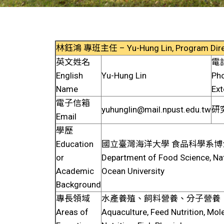
林鈺鴻 專班主任 – Yu-Hung Lin, Program Dire
英文姓名
電
English
Yu-Hung Lin
Ph
Name
Ext
電子信箱
yuhunglin@mail.npust.edu.tw
研
Email
學歷
Education
國立臺灣海洋大學 食品科學系博士 
or
Department of Food Science, Na
Academic
Ocean University
Background
專長領域
水產養殖、飼料營養、分子營養
Areas of
Aquaculture, Feed Nutrition, Mol